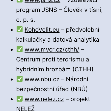
program JSNS – Člověk v tísni,
o. p. s.
KohoVolit.eu
– předvolební
kalkulačky a datová analytika
www.mvcr.cz/cthh/
–
Centrum proti terorismu a
hybridním hrozbám (CTHH)
www.nbu.cz
– Národní
bezpečnostní úřad (NBÚ)
www.nelez.cz
– projekt
NELEŽ