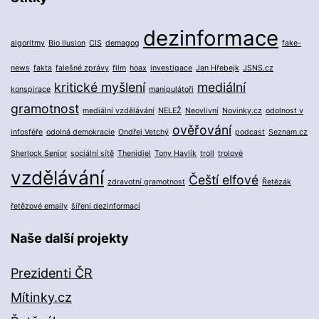
dezinformace
algoritmy
Bio Ilusion
CIS
demagog
fake-
news
fakta
falešné zprávy
film
hoax
investigace
Jan Hřebejk
JSNS.cz
kritické myšlení
mediální
konspirace
manipulátoři
gramotnost
mediální vzdělávání
NELEŽ
Neovlivní
Novinky.cz
odolnost v
ověřování
infosféře
odolná demokracie
Ondřej Vetchý
podcast
Seznam.cz
Sherlock Senior
sociální sítě
Thenidiel
Tony Havlík
troll
trolové
vzdělávání
Čeští elfové
zdravotní gramotnost
Řetězák
řetězové emaily
šíření dezinformací
Naše další projekty
Prezidenti ČR
Mítinky.cz