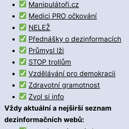
Manipulátoři.cz
Medici PRO očkování
NELEŽ
Přednášky o dezinformacích
Průmysl lži
STOP trollům
Vzdělávání pro demokracii
Zdravotní gramotnost
Zvol si info
Vždy aktuální a nejširší seznam
dezinformačních webů: