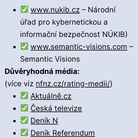
www.nukib.cz
– Národní
úřad pro kybernetickou a
informační bezpečnost NÚKIB)
www.semantic-visions.com
–
Semantic Visions
Důvěryhodná média:
(více viz
nfnz.cz/rating-medii/
)
Aktuálně.
cz
Česká televize
Deník N
Deník Referendum