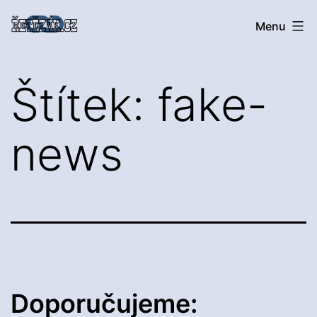
Přejít
Řetězák
Menu
k
obsahu
Štítek:
fake-
news
Doporučujeme: