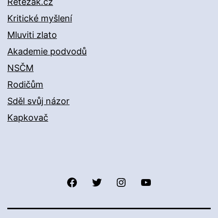
Řetězák.cz
Kritické myšlení
Mluviti zlato
Akademie podvodů
NSČM
Rodičům
Sděl svůj názor
Kapkovač
Facebook
Twitter
Instagram
YouTube