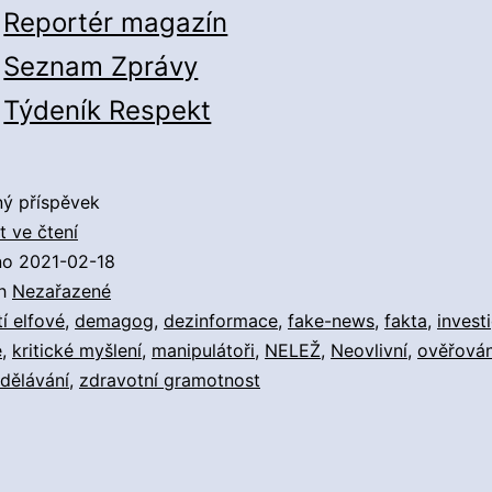
Reportér magazín
Seznam Zprávy
Týdeník Respekt
ý příspěvek
Seznam
 ve čtení
užitečných
no
2021-02-18
zdrojů
ch
Nezařazené
v
í elfové
,
demagog
,
dezinformace
,
fake-news
,
fakta
,
invest
boji
e
,
kritické myšlení
,
manipulátoři
,
NELEŽ
,
Neovlivní
,
ověřován
proti
dělávání
,
zdravotní gramotnost
dezinformacím