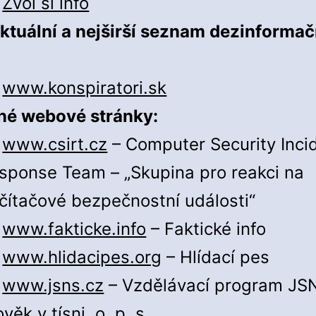
Zvol si info
ktuální a nejširší seznam dezinformač
www.konspiratori.sk
né webové stránky:
www.csirt.cz
– Computer Security Inci
sponse Team – „Skupina pro reakci na
čítačové bezpečnostní události“
www.fakticke.info
– Faktické info
www.hlidacipes.org
– Hlídací pes
www.jsns.cz
– Vzdělávací program JS
věk v tísni, o. p. s.