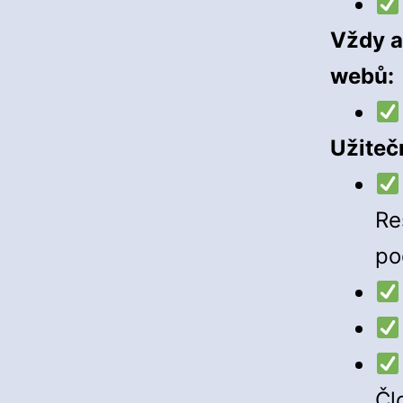
Vždy a
webů:
Užiteč
Re
po
Člo