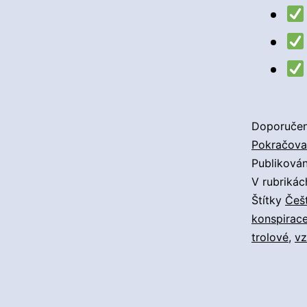
Doporučen
Pokračovat
Publiková
V rubriká
Štítky
Češt
konspirac
trolové
,
vz