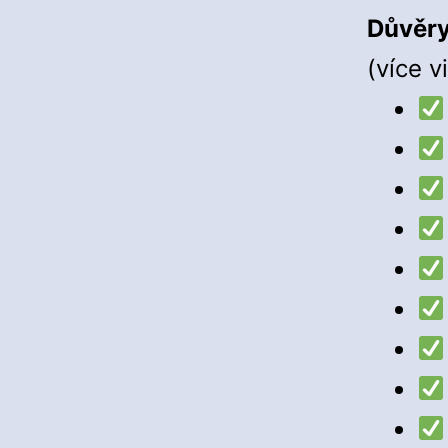
Důvěry
(více v