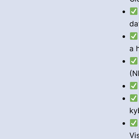
da
a 
(N
ky
Vi