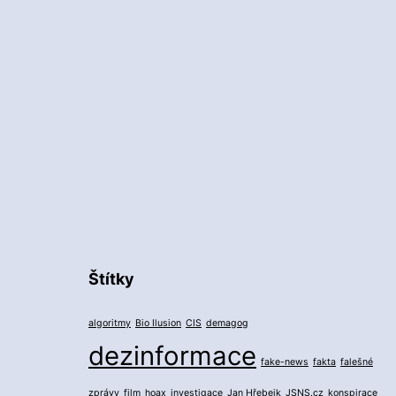
Štítky
algoritmy
Bio Ilusion
CIS
demagog
dezinformace
fake-news
fakta
falešné
zprávy
film
hoax
investigace
Jan Hřebejk
JSNS.cz
konspirace