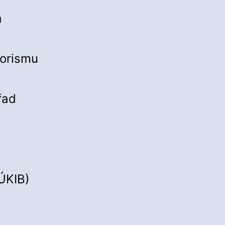
a
rorismu
řad
ÚKIB)
c