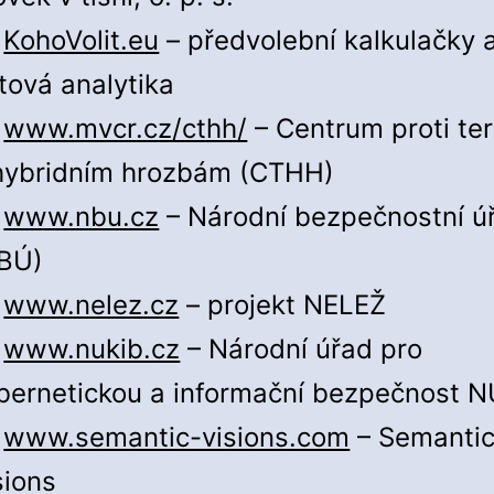
KohoVolit.eu
– předvolební kalkulačky 
tová analytika
www.mvcr.cz/cthh/
– Centrum proti te
hybridním hrozbám (CTHH)
www.nbu.cz
– Národní bezpečnostní ú
BÚ)
www.nelez.cz
– projekt NELEŽ
www.nukib.cz
– Národní úřad pro
bernetickou a informační bezpečnost N
www.semantic-visions.com
– Semanti
sions