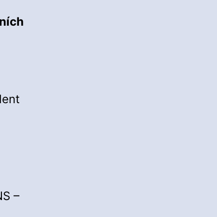
ních
dent
NS –