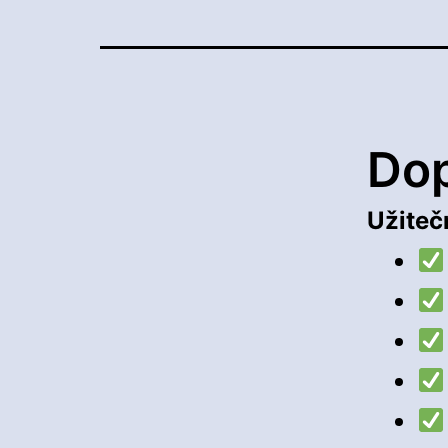
Do
Užiteč