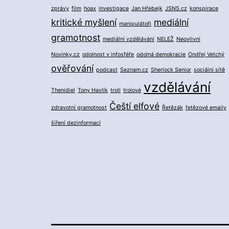
zprávy
film
hoax
investigace
Jan Hřebejk
JSNS.cz
konspirace
kritické myšlení
mediální
manipulátoři
gramotnost
mediální vzdělávání
NELEŽ
Neovlivní
Novinky.cz
odolnost v infosféře
odolná demokracie
Ondřej Vetchý
ověřování
podcast
Seznam.cz
Sherlock Senior
sociální sítě
vzdělávání
Thenidiel
Tony Havlík
troll
trolové
Čeští elfové
zdravotní gramotnost
Řetězák
řetězové emaily
šíření dezinformací