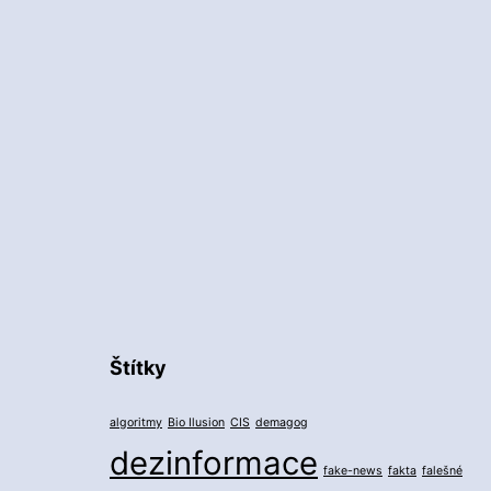
Štítky
algoritmy
Bio Ilusion
CIS
demagog
dezinformace
fake-news
fakta
falešné