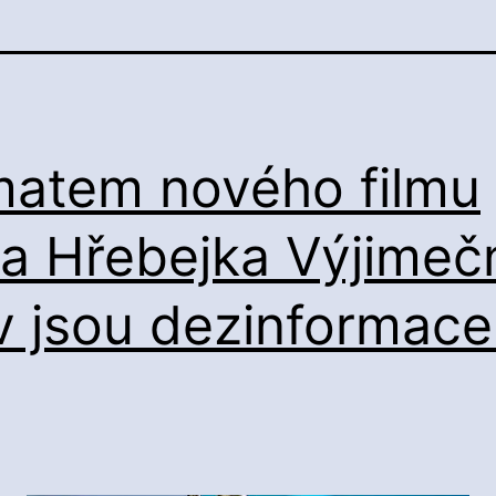
atem nového filmu
a Hřebejka Výjimeč
v jsou dezinformace