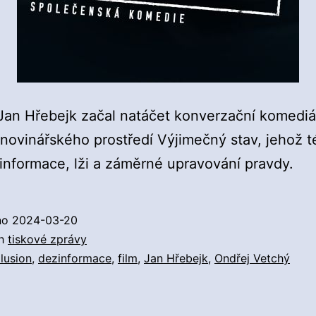
Jan Hřebejk začal natáčet konverzační komediá
novinářského prostředí Výjimečný stav, jehož
informace, lži a záměrné upravování pravdy.
no
2024-03-20
ch
tiskové zprávy
Ilusion
,
dezinformace
,
film
,
Jan Hřebejk
,
Ondřej Vetchý