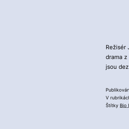
Režisér 
drama z 
jsou dez
Publiková
V rubriká
Štítky
Bio 