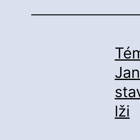
Tém
Jan
sta
lži