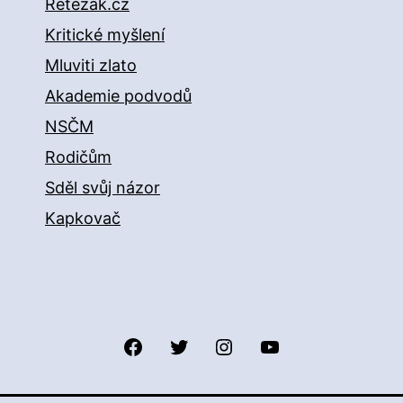
Řetězák.cz
Kritické myšlení
Mluviti zlato
Akademie podvodů
NSČM
Rodičům
Sděl svůj názor
Kapkovač
Facebook
Twitter
Instagram
YouTube