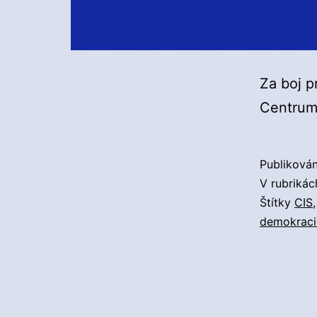
Za boj p
Centrum
Publiková
V rubriká
Štítky
CIS
demokraci