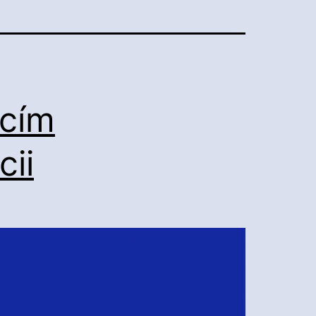
acím
ii