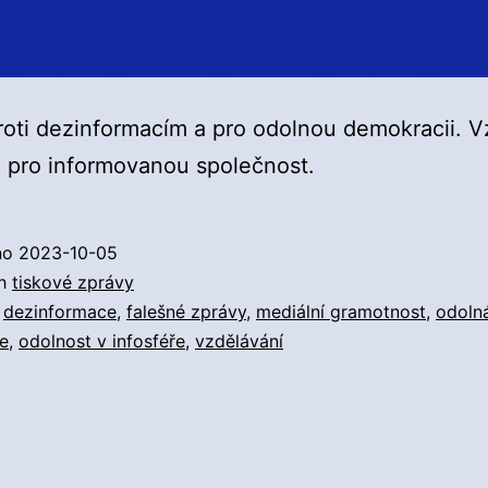
roti dezinformacím a pro odolnou demokracii. V
 pro informovanou společnost.
no
2023-10-05
ch
tiskové zprávy
,
dezinformace
,
falešné zprávy
,
mediální gramotnost
,
odoln
e
,
odolnost v infosféře
,
vzdělávání