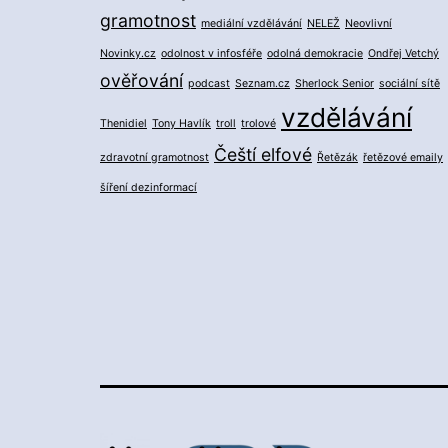
gramotnost
mediální vzdělávání
NELEŽ
Neovlivní
Novinky.cz
odolnost v infosféře
odolná demokracie
Ondřej Vetchý
ověřování
podcast
Seznam.cz
Sherlock Senior
sociální sítě
vzdělávání
Thenidiel
Tony Havlík
troll
trolové
Čeští elfové
zdravotní gramotnost
Řetězák
řetězové emaily
šíření dezinformací