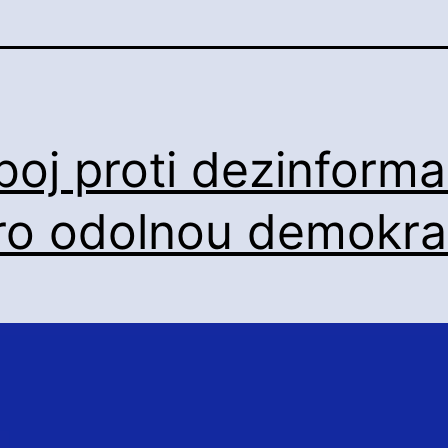
boj proti dezinform
ro odolnou demokrac