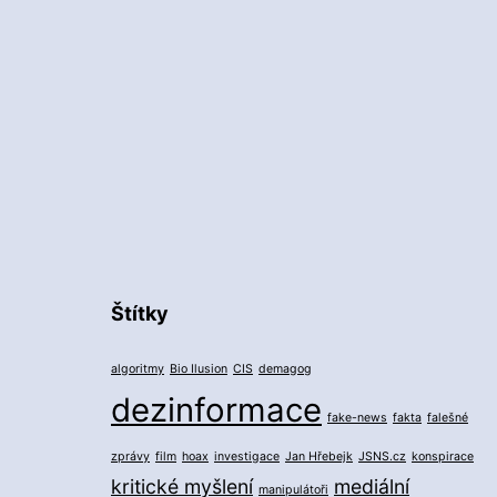
Štítky
algoritmy
Bio Ilusion
CIS
demagog
dezinformace
fake-news
fakta
falešné
zprávy
film
hoax
investigace
Jan Hřebejk
JSNS.cz
konspirace
kritické myšlení
mediální
manipulátoři