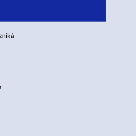
zniká
á