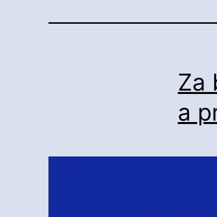
Za 
a p