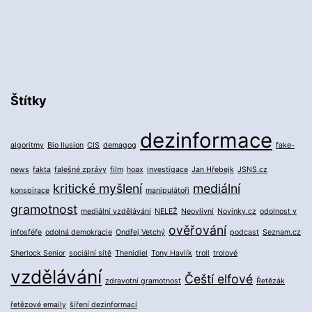
Štítky
dezinformace
algoritmy
Bio Ilusion
CIS
demagog
fake-
news
fakta
falešné zprávy
film
hoax
investigace
Jan Hřebejk
JSNS.cz
kritické myšlení
mediální
konspirace
manipulátoři
gramotnost
mediální vzdělávání
NELEŽ
Neovlivní
Novinky.cz
odolnost v
ověřování
infosféře
odolná demokracie
Ondřej Vetchý
podcast
Seznam.cz
Sherlock Senior
sociální sítě
Thenidiel
Tony Havlík
troll
trolové
vzdělávání
Čeští elfové
zdravotní gramotnost
Řetězák
řetězové emaily
šíření dezinformací