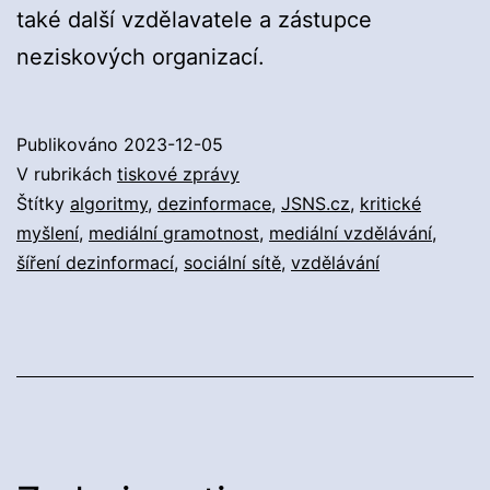
také další vzdělavatele a zástupce
neziskových organizací.
Publikováno
2023-12-05
V rubrikách
tiskové zprávy
Štítky
algoritmy
,
dezinformace
,
JSNS.cz
,
kritické
myšlení
,
mediální gramotnost
,
mediální vzdělávání
,
šíření dezinformací
,
sociální sítě
,
vzdělávání