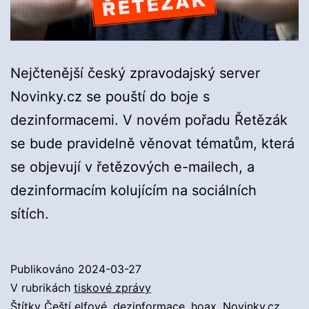
Nejčtenější český zpravodajský server
Novinky.cz se pouští do boje s
dezinformacemi. V novém pořadu Řetězák
se bude pravidelně věnovat tématům, která
se objevují v řetězových e-mailech, a
dezinformacím kolujícím na sociálních
sítích.
Publikováno
2024-03-27
V rubrikách
tiskové zprávy
Štítky
Čeští elfové
,
dezinformace
,
hoax
,
Novinky.cz
,