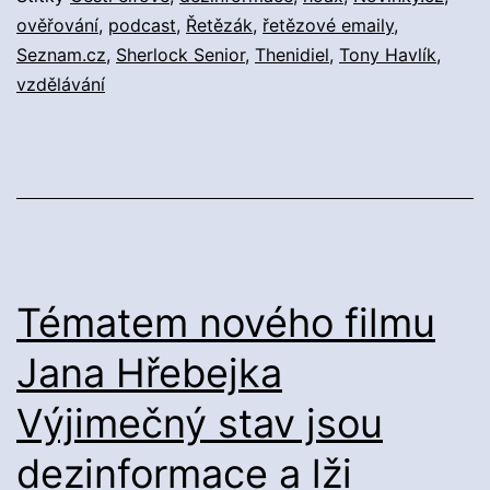
ověřování
,
podcast
,
Řetězák
,
řetězové emaily
,
Seznam.cz
,
Sherlock Senior
,
Thenidiel
,
Tony Havlík
,
vzdělávání
Tématem nového filmu
Jana Hřebejka
Výjimečný stav jsou
dezinformace a lži