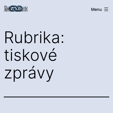
Přejít
Řetězák
Menu
k
obsahu
Rubrika:
tiskové
zprávy