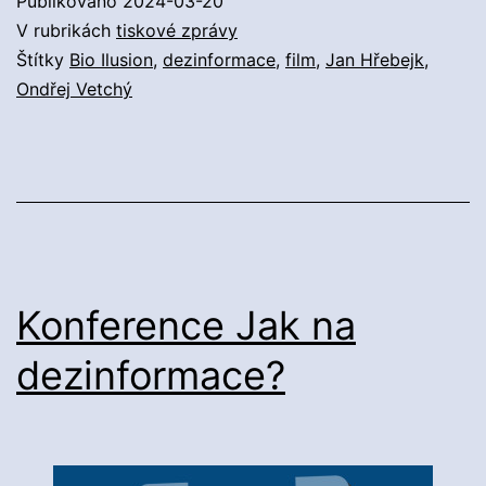
Publikováno
2024-03-20
V rubrikách
tiskové zprávy
Štítky
Bio Ilusion
,
dezinformace
,
film
,
Jan Hřebejk
,
Ondřej Vetchý
Konference Jak na
dezinformace?